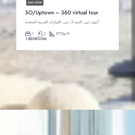
360 VIEW
SO/Uptown – 360 virtual tour
أبتون دبي, الثنية 5, دبي, الإمارات العربية المتحدة
1
2
977
Sq Ft
1 BEDROOM