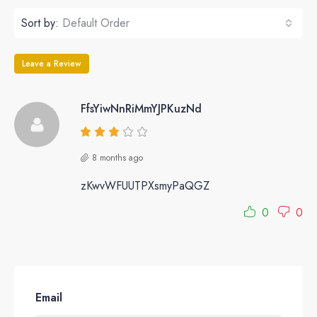
Sort by:
Default Order
Leave a Review
FfsYiwNnRiMmYJPKuzNd
8 months ago
zKwvWFUUTPXsmyPaQGZ
0
0
Email