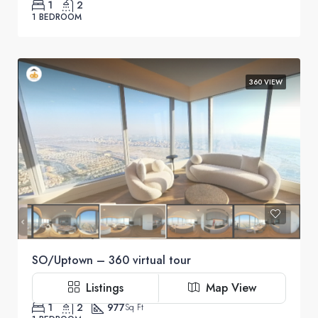
1
2
1 BEDROOM
360 VIEW
SO/Uptown – 360 virtual tour
أبتون دبي, الثنية 5, دبي, الإمارات العربية المتحدة
Listings
Map View
1
2
977
Sq Ft