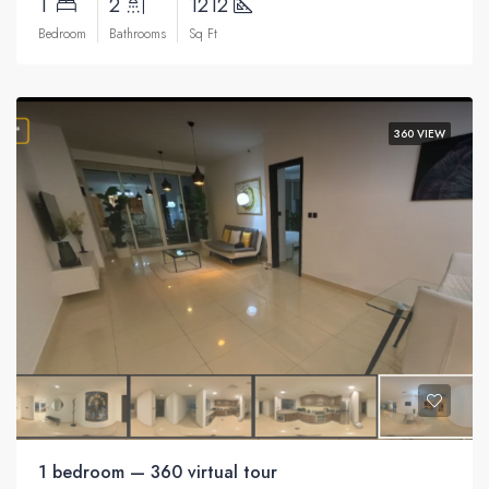
1
2
1212
Bedroom
Bathrooms
Sq Ft
360 VIEW
1 bedroom — 360 virtual tour